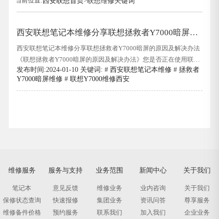
当前位置:
西安联想首页
>
联想维修关键词
西安联想笔记本维修分享联想拯救者Y7000暗屏的
原因及解决办法
西安联想笔记本维修分享联想拯救者Y7000暗屏的原因及解决办法
《联想拯救者Y7000暗屏的原因及解决办法》您是否正在使用联想
发布时间:2024-01-10 关键词: #
西安联想笔记本维修
#
拯救者
拯救者Y7000笔记本电脑,但却遇到了暗屏的问题?不要担心,您不是
Y7000暗屏维修
#
联想Y7000维修西安
唯一一个遇到这个问题的人.在本文中,我们将探讨联想拯救者
Y7000暗屏的原因,并为您提供一些解决办法,帮助您修复这个问题.
西安联想笔记本维
维修服务
服务与支持
业务范围
新闻中心
关于我们
笔记本
意见反馈
维修业务
业内咨询
关于我们
保修状态查询
快速报修
集团业务
资讯问答
尊享服务
维修备件价格
预约服务
联系我们
加入我们
企业业务