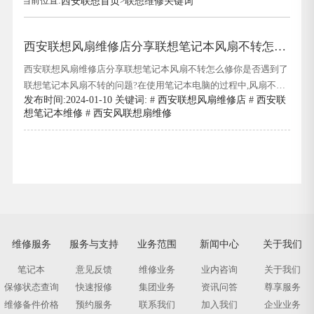
当前位置:
西安联想首页
>
联想维修关键词
西安联想风扇维修店分享联想笔记本风扇不转怎么
修
西安联想风扇维修店分享联想笔记本风扇不转怎么修你是否遇到了
联想笔记本风扇不转的问题?在使用笔记本电脑的过程中,风扇不转
发布时间:2024-01-10 关键词: #
西安联想风扇维修店
#
西安联
可能会导致设备温度过高,进而影响性能和使用寿命.别担心,本文将
想笔记本维修
#
西安风联想扇维修
为你提供解决这一问题的方法.西安联想风扇维修店分享联想笔记
本风扇不转怎么修首先,我们来看看可能导致风扇不转的原因.第一
个可能是风
维修服务
服务与支持
业务范围
新闻中心
关于我们
笔记本
意见反馈
维修业务
业内咨询
关于我们
保修状态查询
快速报修
集团业务
资讯问答
尊享服务
维修备件价格
预约服务
联系我们
加入我们
企业业务